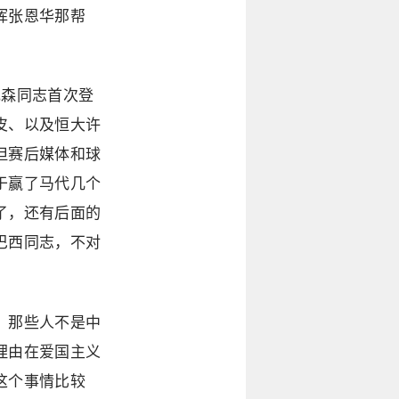
晖张恩华那帮
克森同志首次登
皮、以及恒大许
但赛后媒体和球
于赢了马代几个
了，还有后面的
巴西同志，不对
，那些人不是中
理由在爱国主义
这个事情比较