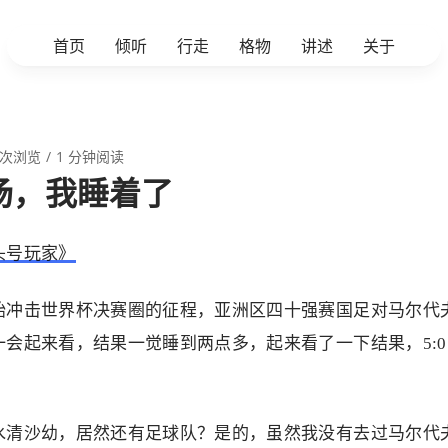
首页
倾听
行走
格物
讲述
关于
 次浏览
1 分钟阅读
场，我睡着了
头号玩家》
始冲击世界杯决赛圈的征程，亚洲区四十强赛国足对马尔代
一会起来看，结果一觉睡到两点多，起来看了一下结果，5:
水清沙幼，居然还有足球队？是的，虽然我没有去过马尔代