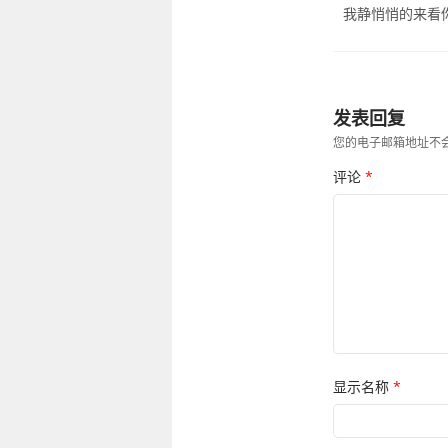
我静悄悄的来看
发表回复
您的电子邮箱地址不
评论
*
显示名称
*