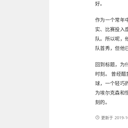
好。
作为一个常年
实、比赛投入
队。所以呢，
队首秀，但他
回到标题，为
时刻。 曾经
球，一个轻巧
为埃尔克森和
刻的。
更新于
2019-1