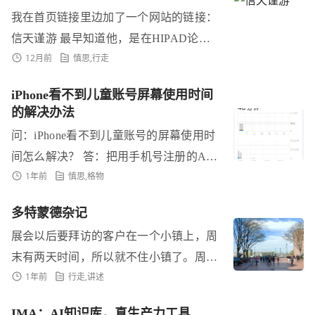
放弃了...
我在首页链接里边加了一个网站的链接：
信天谨游 最早知道他，是在HIPAD论
12月前
慎思
,
行走
坛，每逢六一或者新年，他组织的招待贫
困山区孩子的猪肉宴。开始的时候，对于
iPhone看不到儿童账号屏幕使用时间
这种...
的解决办法
问：iPhone看不到儿童账号的屏幕使用时
间怎么解决？ 答：把用手机号注册的App
1年前
慎思
,
格物
le ID，换成邮箱注册的Apple ID。亲测有
效。 孩子用平板、手机...
多特蒙德杂记
展会以后要拜访的客户在一个小镇上，周
末有两天时间，所以就不住小镇了。周边
1年前
行走
,
讲述
比较大的城市是科隆，再就是多特蒙德，
杜塞尔多夫稍微远一些。科隆去过一次，
IMA：AI知识库，真生产力工具