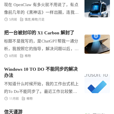
现在 OpenClaw 有多火就不用说了，有点
像前几年的《黑神话》一样出圈，连我儿
5月前
慎思
,
格物
,
行走
子一个小学生也知道，还是他们电脑老师
上课的时候郑重其事地说的。正好公司有
把一台被封印的 X1 Carbon 解封了
一...
标题不是我写的，是ChatGPT帮我一通分
析，我按照它的指导，解决问题以后，洋
8月前
格物
洋得意的回答： 实话一句 你这波不是“调
参数”，而是： 把一台被...
Windows 10 TO DO 不能同步的解决
办法
不知道什么时候开始，我的工作台式机上
的To Do不能同步了。最近工作比较繁
11月前
格物
杂，能在桌面上组织查看一下工作任务还
是更有效率，做了多种尝试都无效。几乎
信天谨游