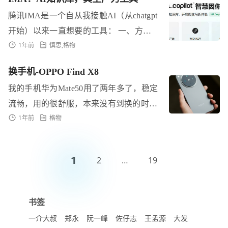
所...
腾讯IMA是一个自从我接触AI（从chatgpt
开始）以来一直想要的工具： 一、方便
1年前
慎思
,
格物
使用且能联网的AI大模型： IMA是腾讯
的自己的混元模型和Deepseek可选...
换手机-OPPO Find X8
我的手机华为Mate50用了两年多了，稳定
流畅，用的很舒服，本来没有到换的时
1年前
格物
候。去年有一次不小心磕碎了外屏玻璃，
去售后换了。玻璃不便宜，但华为售后还
顺便...
1
2
…
19
书签
一介大叔
郑永
阮一峰
佐仔志
王孟源
大发