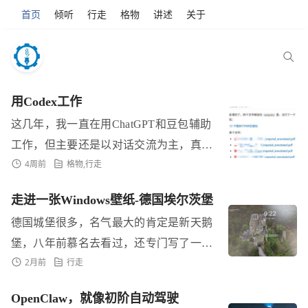
首页
倾听
行走
格物
讲述
关于
用Codex工作
这几年，我一直在用ChatGPT和豆包辅助
工作，但主要还是以对话交流为主，真正
4周前
格物
,
行走
让AI参与文件处理的机会并不多。 上半
年OpenClaw火的时候，我也试过让它帮
走进一张Windows壁纸-德国埃尔茨堡
我处理...
德国城堡很多，名气最大的肯定是新天鹅
堡，八年前慕名去看过，还专门写了一篇
2月前
行走
日志： 新天鹅堡 埃尔茨城堡则是一个很
特别的缘分...
OpenClaw，就像初阶自动驾驶