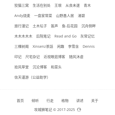
狡猫三窝
生活在别处
王垠
从良未遂
青木
Andy烧麦
一盘家常菜
山野愚人居
渚碧
旅行漫记
土木坛子
笛声
鱼-后花园
沉舟侧畔
木木木木木
后院笔记
Read and Go
灰常记忆
三棵树阁
Xinsenz茶話
闲趣
李雪含
Dennis
印记
尺宅杂记
近视眼逛博客
随风沐虐
拾风草堂
沉沦博客
和菜头
信天谨游（公益助学）
首页
倾听
行走
格物
讲述
关于
攻城狮笔记 © 2017-2025